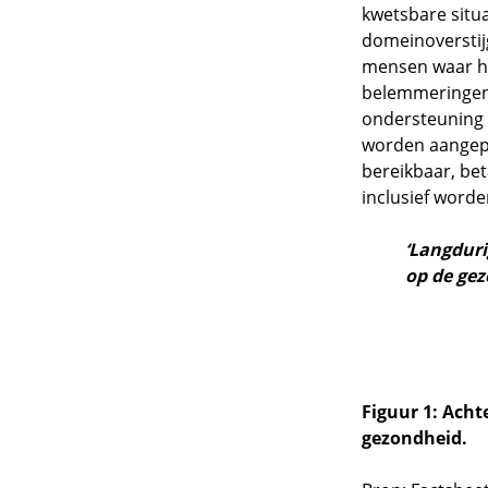
kwetsbare situa
domeinoverstij
mensen waar he
belemmeringen 
ondersteuning 
worden aangepa
bereikbaar, be
inclusief worde
‘Langduri
op de gez
Figuur 1: Acht
gezondheid.