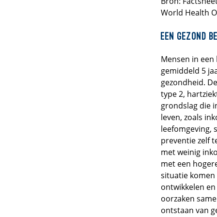
Bron: Factsheet
World Health O
Een gezond be
Mensen in een 
gemiddeld 5 jaa
gezondheid. De
type 2, hartzie
grondslag die 
leven, zoals in
leefomgeving, 
preventie zelf 
met weinig ink
met een hogere
situatie komen
ontwikkelen en 
oorzaken sameng
ontstaan van g