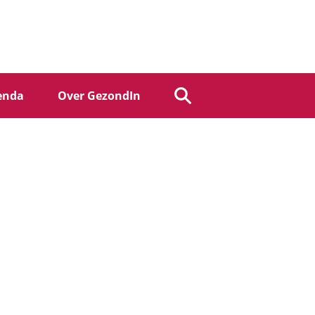
enda
Over GezondIn
Zoek