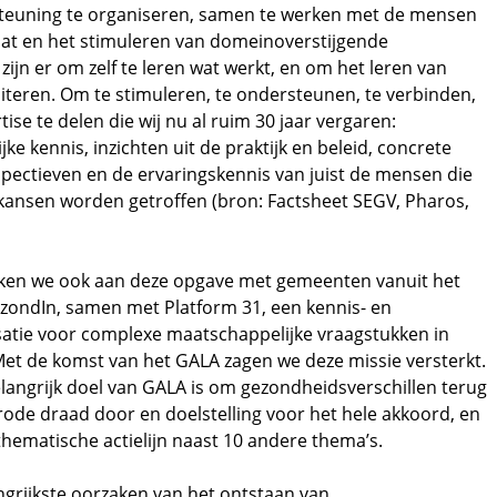
teuning te organiseren, samen te werken met de mensen
at en het stimuleren van domeinoverstijgende
ijn er om zelf te leren wat werkt, en om het leren van
literen. Om te stimuleren, te ondersteunen, te verbinden,
ise te delen die wij nu al ruim 30 jaar vergaren:
ke kennis, inzichten uit de praktijk en beleid, concrete
pectieven en de ervaringskennis van juist de mensen die
 kansen worden getroffen (bron: Factsheet SEGV, Pharos,
ken we ook aan deze opgave met gemeenten vanuit het
ndIn, samen met Platform 31, een kennis- en
atie voor complexe maatschappelijke vraagstukken in
Met de komst van het GALA zagen we deze missie versterkt.
langrijk doel van GALA is om gezondheidsverschillen terug
 rode draad door en doelstelling voor het hele akkoord, en
thematische actielijn naast 10 andere thema’s.
grijkste oorzaken van het ontstaan van