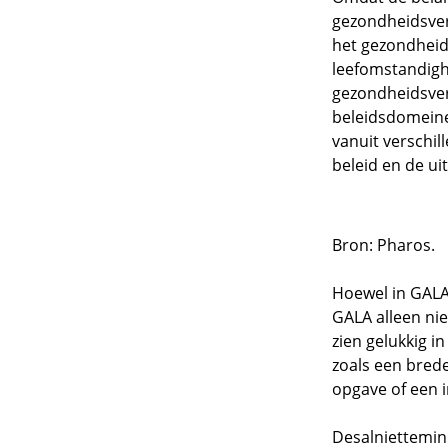
gezondheidsver
het gezondheid
leefomstandigh
gezondheidsver
beleidsdomeine
vanuit verschil
beleid en de ui
Bron: Pharos.
Hoewel in GALA
GALA alleen ni
zien gelukkig i
zoals een bred
opgave of een i
Desalniettemin