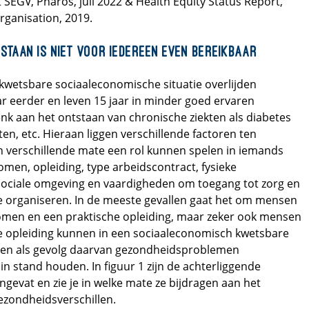
 SEGV, Pharos, juli 2022 & Health Equity Status Report,
rganisation, 2019.
staan is niet voor iedereen even bereikbaar
kwetsbare sociaaleconomische situatie overlijden
r eerder en leven 15 jaar in minder goed ervaren
nk aan het ontstaan van chronische ziekten als diabetes
kten, etc. Hieraan liggen verschillende factoren ten
in verschillende mate een rol kunnen spelen in iemands
komen, opleiding, type arbeidscontract, fysieke
sociale omgeving en vaardigheden om toegang tot zorg en
te organiseren. In de meeste gevallen gaat het om mensen
omen en een praktische opleiding, maar zeker ook mensen
 opleiding kunnen in een sociaaleconomisch kwetsbare
 en als gevolg daarvan gezondheidsproblemen
in stand houden. In figuur 1 zijn de achterliggende
evat en zie je in welke mate ze bijdragen aan het
ezondheidsverschillen.