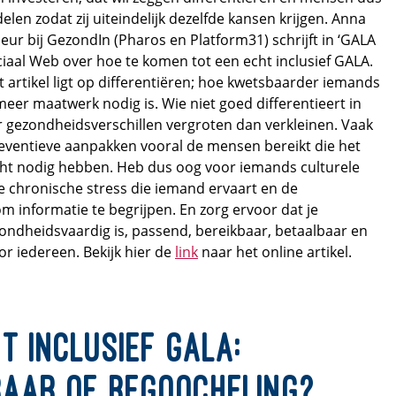
elen zodat zij uiteindelijk dezelfde kansen krijgen. Anna
eur bij GezondIn (Pharos en Platform31) schrijft in ‘GALA
ociaal Web over hoe te komen tot een echt inclusief GALA.
t artikel ligt op differentiëren; hoe kwetsbaarder iemands
 meer maatwerk nodig is. Wie niet goed differentieert in
r gezondheidsverschillen vergroten dan verkleinen. Vaak
ventieve aanpakken vooral de mensen bereikt die het
echt nodig hebben. Heb dus oog voor iemands culturele
e chronische stress die iemand ervaart en de
 informatie te begrijpen. En zorg ervoor dat je
ondheidsvaardig is, passend, bereikbaar, betaalbaar en
r iedereen. Bekijk hier de
link
naar het online artikel.
t inclusief GALA:
baar of begoocheling?