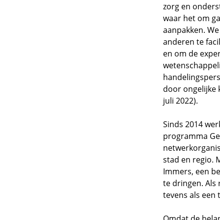
zorg en onders
waar het om ga
aanpakken. We z
anderen te faci
en om de expert
wetenschappelij
handelingspers
door ongelijke
juli 2022).
Sinds 2014 wer
programma Gezo
netwerkorganis
stad en regio. 
Immers, een be
te dringen. Als
tevens als een 
Omdat de belan