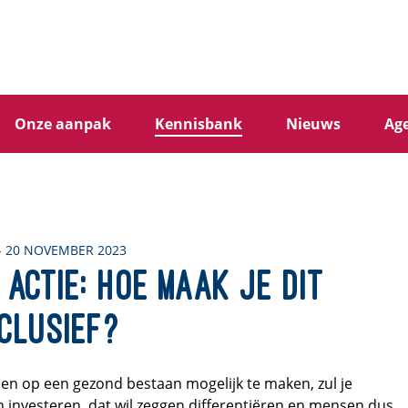
Onze aanpak
Kennisbank
Nieuws
Ag
- 20 NOVEMBER 2023
 actie: hoe maak je dit
clusief?
sen op een gezond bestaan mogelijk te maken, zul je
 investeren, dat wil zeggen differentiëren en mensen dus