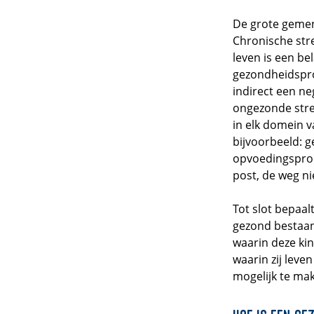
De grote gemene
Chronische str
leven is een b
gezondheidspro
indirect een ne
ongezonde stres
in elk domein v
bijvoorbeeld: g
opvoedingsprob
post, de weg n
Tot slot bepaal
gezond bestaan.
waarin deze ki
waarin zij leve
mogelijk te ma