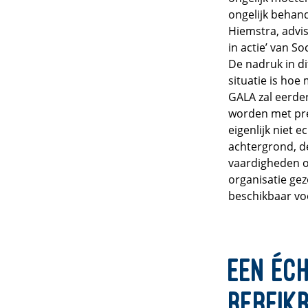
ongelijk behand
Hiemstra, advis
in actie’ van S
De nadruk in di
situatie is hoe
GALA zal eerde
worden met pre
eigenlijk niet 
achtergrond, d
vaardigheden om
organisatie gez
beschikbaar voo
Een éch
bereik