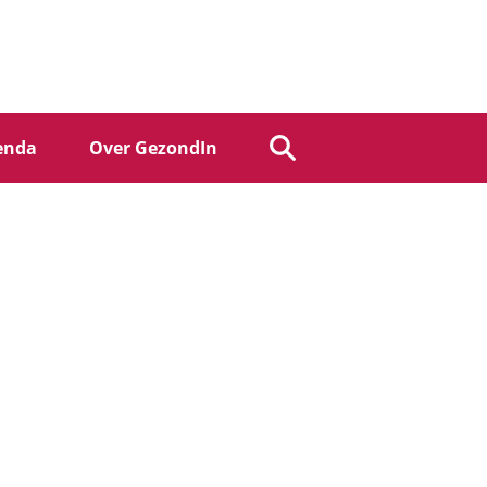
enda
Over GezondIn
Zoek