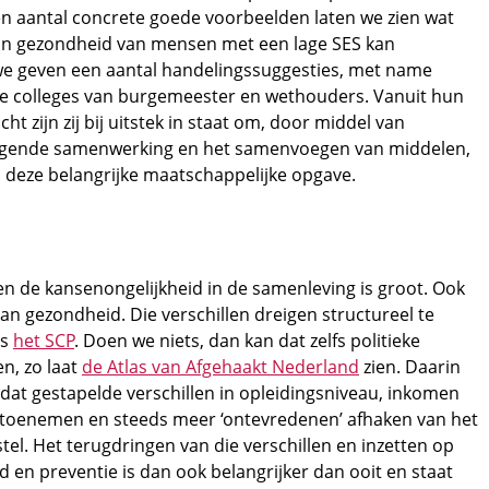
en aantal concrete goede voorbeelden laten we zien wat
 in gezondheid van mensen met een lage SES kan
we geven een aantal handelingssuggesties, met name
e colleges van burgemeester en wethouders. Vanuit hun
ht zijn zij bij uitstek in staat om, door middel van
jgende samenwerking en het samenvoegen van middelen,
n deze belangrijke maatschappelijke opgave.
en de kansenongelijkheid in de samenleving is groot. Ook
an gezondheid. Die verschillen dreigen structureel te
ns
het SCP
. Doen we niets, dan kan dat zelfs politieke
n, zo laat
de Atlas van Afgehaakt Nederland
zien. Daarin
 dat gestapelde verschillen in opleidingsniveau, inkomen
toenemen en steeds meer ‘ontevredenen’ afhaken van het
stel. Het terugdringen van die verschillen en inzetten op
d en preventie is dan ook belangrijker dan ooit en staat