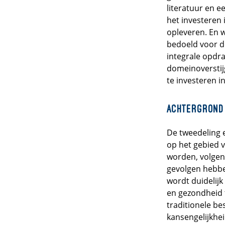
literatuur en e
het investeren
opleveren. En 
bedoeld voor d
integrale opdrac
domeinoversti
te investeren i
Achtergrond
De tweedeling 
op het gebied v
worden, volge
gevolgen hebbe
wordt duidelijk
en gezondheid 
traditionele be
kansengelijkhei