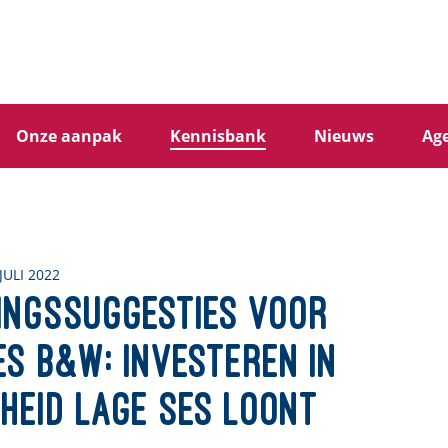
Onze aanpak
Kennisbank
Nieuws
Ag
JULI 2022
ingssuggesties voor
es B&W: investeren in
heid lage SES loont