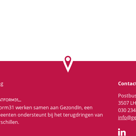
ng
Contac
Postbu
3507 LH
form31 werken samen aan GezondIn, een
030 234
eenten ondersteunt bij het terugdringen van
info@g
schillen.