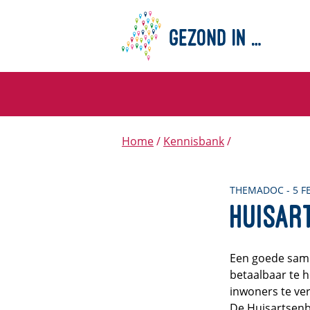
Home
Kennisbank
THEMADOC - 5 F
Huisar
Een goede same
betaalbaar te 
inwoners te ver
De Huisartsenb