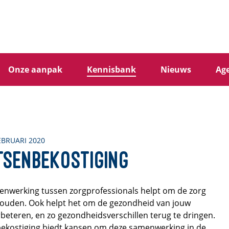
Onze aanpak
Kennisbank
Nieuws
Ag
EBRUARI 2020
tsenbekostiging
nwerking tussen zorgprofessionals helpt om de zorg
houden. Ook helpt het om de gezondheid van jouw
beteren, en zo gezondheidsverschillen terug te dringen.
ekostiging biedt kansen om deze samenwerking in de