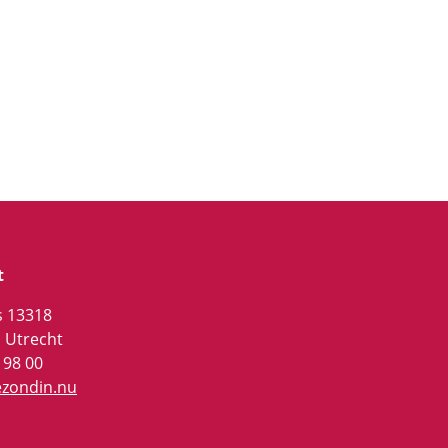
t
s 13318
 Utrecht
 98 00
ezondin.nu