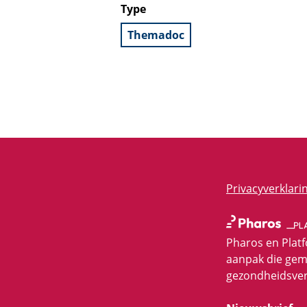
Type
Themadoc
Privacyverklari
Pharos en Plat
aanpak die gem
gezondheidsver