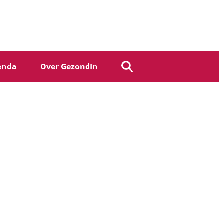
enda
Over GezondIn
Zoek